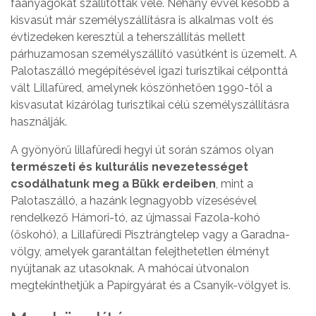
faanyagokat szállították vele. Néhány évvel később a
kisvasút már személyszállításra is alkalmas volt és
évtizedeken keresztül a teherszállítás mellett
párhuzamosan személyszállító vasútként is üzemelt. A
Palotaszálló megépítésével igazi turisztikai célponttá
vált Lillafüred, amelynek köszönhetően 1990-től a
kisvasutat kizárólag turisztikai célú személyszállításra
használják.
A gyönyörű lillafüredi hegyi út során számos olyan
természeti és kulturális nevezetességet
csodálhatunk meg a Bükk erdeiben
, mint a
Palotaszálló, a hazánk legnagyobb vízesésével
rendelkező Hámori-tó, az újmassai Fazola-kohó
(őskohó), a Lillafüredi Pisztrángtelep vagy a Garadna-
völgy, amelyek garantáltan felejthetetlen élményt
nyújtanak az utasoknak. A mahócai útvonalon
megtekinthetjük a Papírgyárat és a Csanyik-völgyet is.