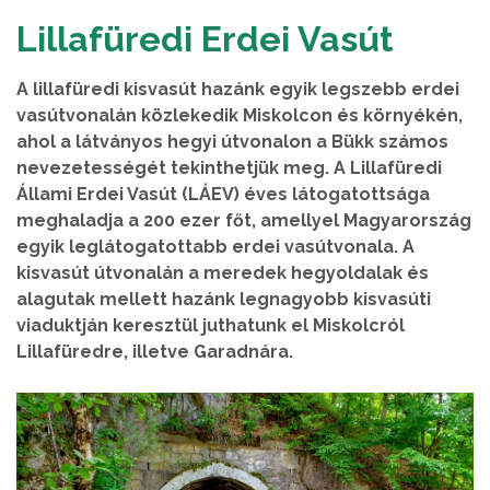
Lillafüredi Erdei Vasút
A lillafüredi kisvasút hazánk egyik legszebb erdei
vasútvonalán közlekedik Miskolcon és környékén,
ahol a látványos hegyi útvonalon a Bükk számos
nevezetességét tekinthetjük meg. A Lillafüredi
Állami Erdei Vasút (LÁEV) éves látogatottsága
meghaladja a 200 ezer főt, amellyel Magyarország
egyik leglátogatottabb erdei vasútvonala. A
kisvasút útvonalán a meredek hegyoldalak és
alagutak mellett hazánk legnagyobb kisvasúti
viaduktján keresztül juthatunk el Miskolcról
Lillafüredre, illetve Garadnára.