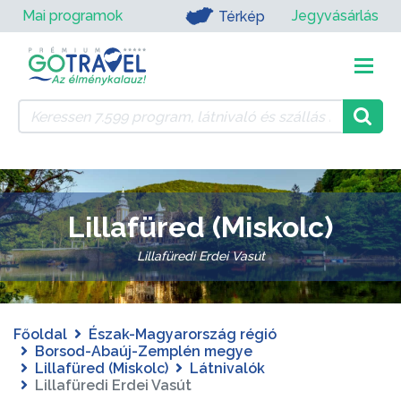
Mai programok
Jegyvásárlás
Térkép
Lillafüred (Miskolc)
Lillafüredi Erdei Vasút
Főoldal
Észak-Magyarország régió
Borsod-Abaúj-Zemplén megye
Lillafüred (Miskolc)
Látnivalók
Lillafüredi Erdei Vasút