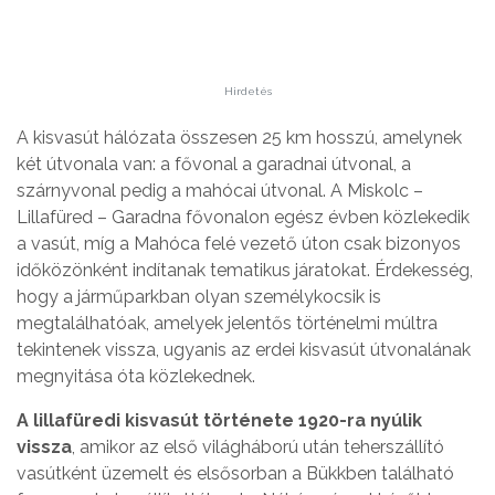
Hirdetés
A kisvasút hálózata összesen 25 km hosszú, amelynek
két útvonala van: a fővonal a garadnai útvonal, a
szárnyvonal pedig a mahócai útvonal. A Miskolc –
Lillafüred – Garadna fővonalon egész évben közlekedik
a vasút, míg a Mahóca felé vezető úton csak bizonyos
időközönként indítanak tematikus járatokat. Érdekesség,
hogy a járműparkban olyan személykocsik is
megtalálhatóak, amelyek jelentős történelmi múltra
tekintenek vissza, ugyanis az erdei kisvasút útvonalának
megnyitása óta közlekednek.
A lillafüredi kisvasút története 1920-ra nyúlik
vissza
, amikor az első világháború után teherszállító
vasútként üzemelt és elsősorban a Bükkben található