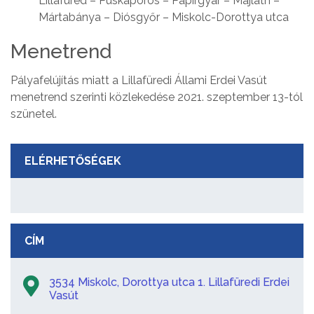
Lillafüred – Puskaporos – Papírgyár – Majláth –
Mártabánya – Diósgyőr – Miskolc-Dorottya utca
Menetrend
Pályafelújítás miatt a Lillafüredi Állami Erdei Vasút
menetrend szerinti közlekedése 2021. szeptember 13-tól
szünetel.
ELÉRHETŐSÉGEK
CÍM
3534 Miskolc, Dorottya utca 1. Lillafüredi Erdei
Vasút