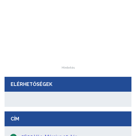
Hirdetés
ELÉRHETŐSÉGEK
CÍM