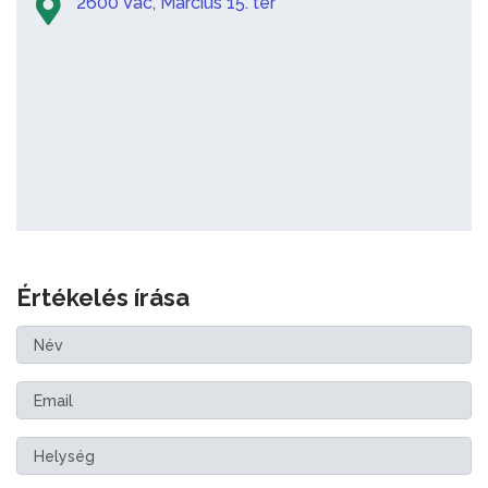
2600 Vác, Március 15. tér
Értékelés írása