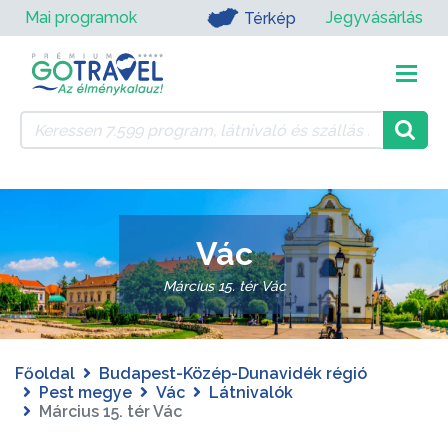
Mai programok
Jegyvásárlás
Térkép
Vác
Március 15. tér Vác
Főoldal
Budapest-Közép-Dunavidék régió
Pest megye
Vác
Látnivalók
Március 15. tér Vác