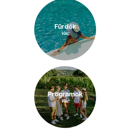
Fürdők
Vác
Programok
Vác