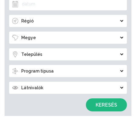
Régió
Megye
Település
Program típusa
Látnivalók
KERESÉS