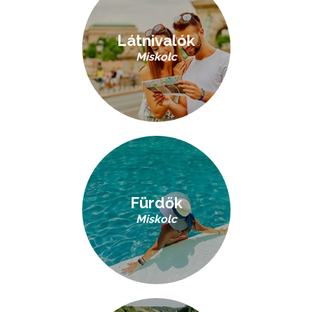
Látnivalók
Miskolc
Fürdők
Miskolc