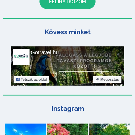
Kövess minket
Gotravel.hu
Tetszik
az oldal
Megosztás
Instagram