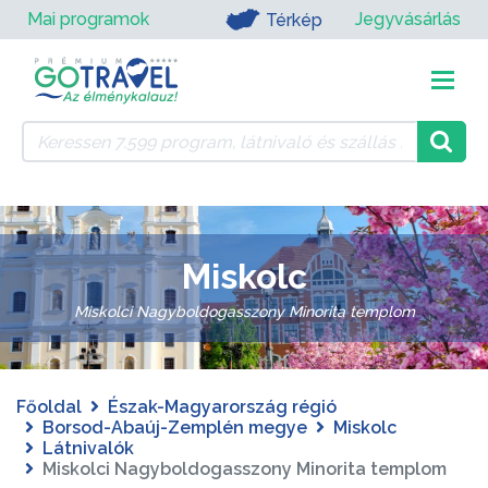
Mai programok
Jegyvásárlás
Térkép
Miskolc
Miskolci Nagyboldogasszony Minorita templom
Főoldal
Észak-Magyarország régió
Borsod-Abaúj-Zemplén megye
Miskolc
Látnivalók
Miskolci Nagyboldogasszony Minorita templom