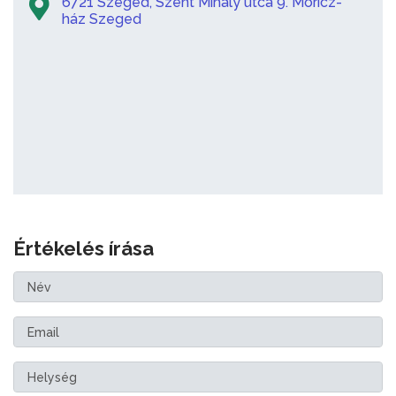
6721 Szeged, Szent Mihály utca 9. Móricz-
ház Szeged
Értékelés írása