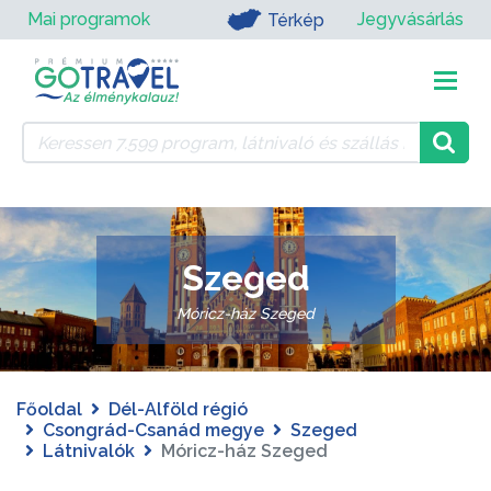
Mai programok
Jegyvásárlás
Térkép
Szeged
Móricz-ház Szeged
Főoldal
Dél-Alföld régió
Csongrád-Csanád megye
Szeged
Látnivalók
Móricz-ház Szeged