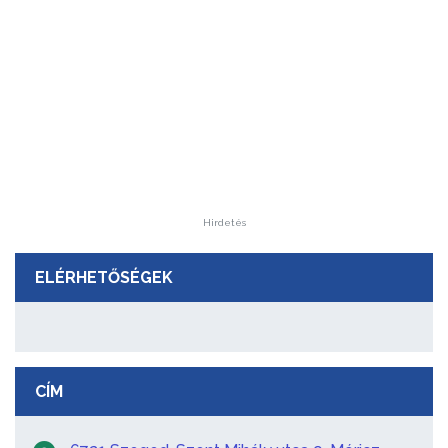
Hirdetés
ELÉRHETŐSÉGEK
CÍM