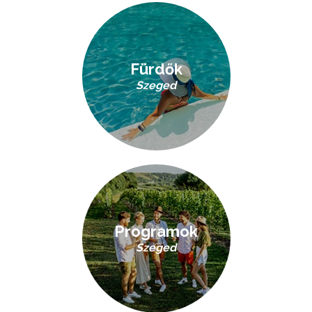
Fürdők
Szeged
Programok
Szeged