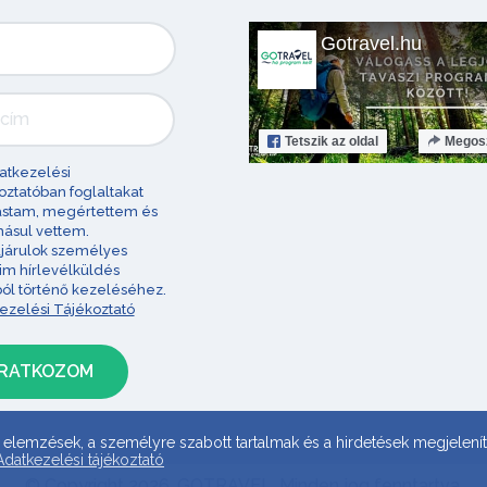
Gotravel.hu
Tetszik
az oldal
Megos
atkezelési
oztatóban foglaltakat
astam, megértettem és
ásul vettem.
járulok személyes
im hírlevélküldés
ból történő kezeléséhez.
ezelési Tájékoztató
 elemzések, a személyre szabott tartalmak és a hirdetések megjelenít
Adatkezelési tájékoztató
© Copyright 2026. GOTRAVEL. Minden jog fenntartva.