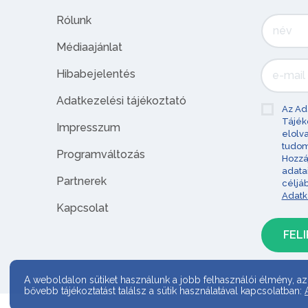
Rólunk
Médiaajánlat
Hibabejelentés
Adatkezelési tájékoztató
Az Ad
Tájék
Impresszum
elolv
tudom
Programváltozás
Hozzá
adata
Partnerek
céljá
Adatk
Kapcsolat
A weboldalon sütiket használunk a jobb felhasználói élmény, az
bővebb tájékoztatást találsz a sütik használatával kapcsolatban: