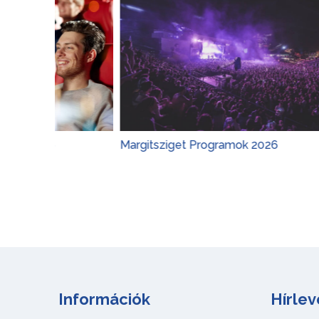
6
Margitsziget Programok 2026
Gyerek
Információk
Hírlev