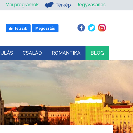
Mai programok
Jegyvásárlás
Térkép
Tetszik
Megosztás
DULÁS
CSALÁD
ROMANTIKA
BLOG