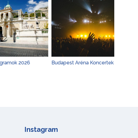
026
Budapest Aréna Koncertek 2026
Adele 
Koncer
Instagram