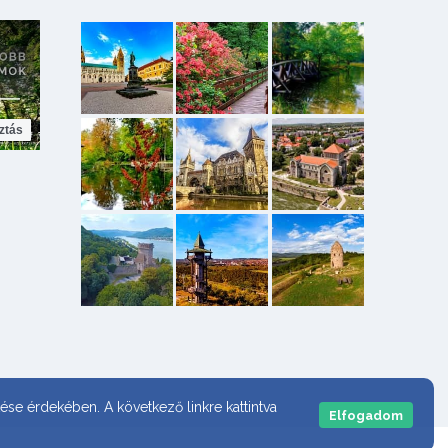
ztás
ése érdekében. A következő linkre kattintva
Elfogadom