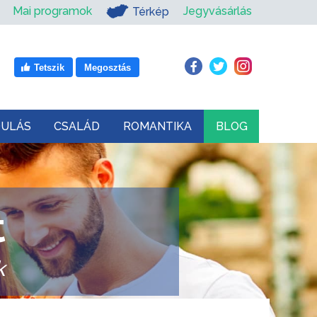
Mai programok
Jegyvásárlás
Térkép
Tetszik
Megosztás
DULÁS
CSALÁD
ROMANTIKA
BLOG
t
k