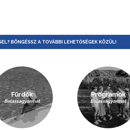
EL? BÖNGÉSSZ A TOVÁBBI LEHETŐSÉGEK KÖZÜL!
Fürdők
Programok
Balassagyarmat
Balassagyarmat