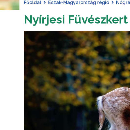
Főoldal
Észak-Magyarország régió
Nógr
Nyírjesi Füvészker