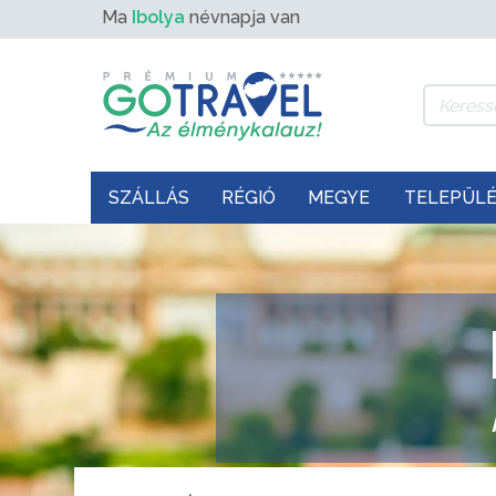
Ma
Ibolya
névnapja van
SZÁLLÁS
RÉGIÓ
MEGYE
TELEPÜL