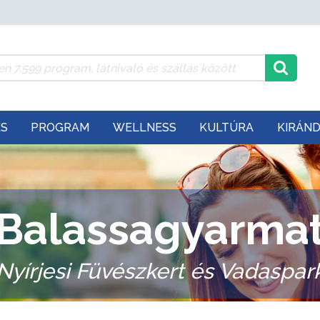
ÉS
PROGRAM
WELLNESS
KULTÚRA
KIRÁN
Balassagyarma
Nyírjesi Füvészkert és Vadaspar