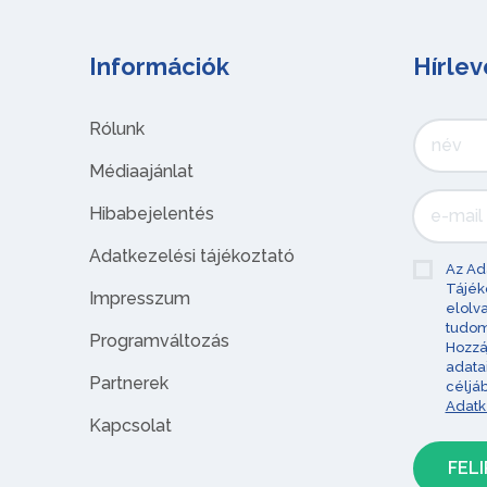
Információk
Hírlev
Rólunk
Médiaajánlat
Hibabejelentés
Adatkezelési tájékoztató
Az Ad
Tájék
Impresszum
elolv
tudom
Programváltozás
Hozzá
adata
Partnerek
céljá
Adatk
Kapcsolat