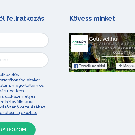
él feliratkozás
Kövess minket
Gotravel.hu
Tetszik
az oldal
Megos
atkezelési
oztatóban foglaltakat
astam, megértettem és
ásul vettem.
járulok személyes
im hírlevélküldés
ból történő kezeléséhez.
ezelési Tájékoztató