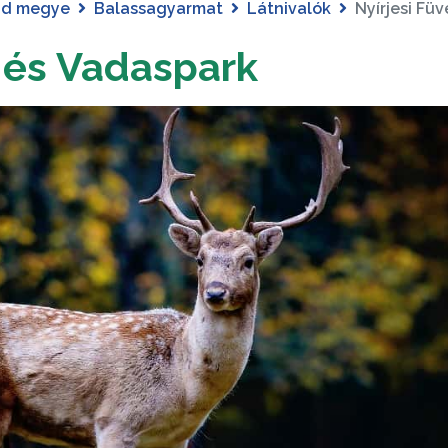
ád megye
Balassagyarmat
Látnivalók
Nyírjesi Fü
t és Vadaspark