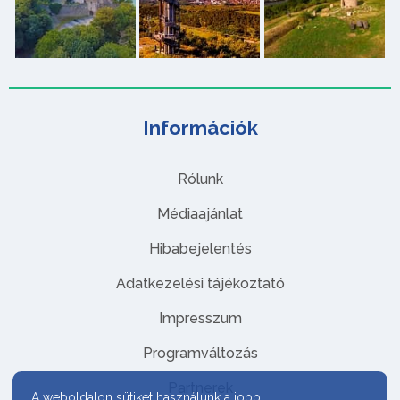
Információk
Rólunk
Médiaajánlat
Hibabejelentés
Adatkezelési tájékoztató
Impresszum
Programváltozás
Partnerek
A weboldalon sütiket használunk a jobb