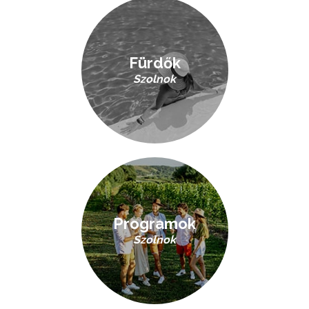
Fürdők
Szolnok
Programok
Szolnok