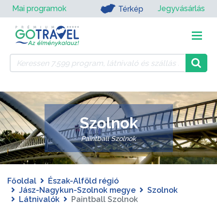
Mai programok
Jegyvásárlás
Térkép
Szolnok
Paintball Szolnok
Főoldal
Észak-Alföld régió
Jász-Nagykun-Szolnok megye
Szolnok
Látnivalók
Paintball Szolnok