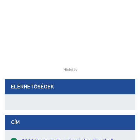
Hirdetés
ELÉRHETŐSÉGEK
CÍM