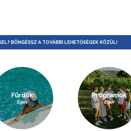
EL? BÖNGÉSSZ A TOVÁBBI LEHETŐSÉGEK KÖZÜL!
Fürdők
Programok
Eger
Eger