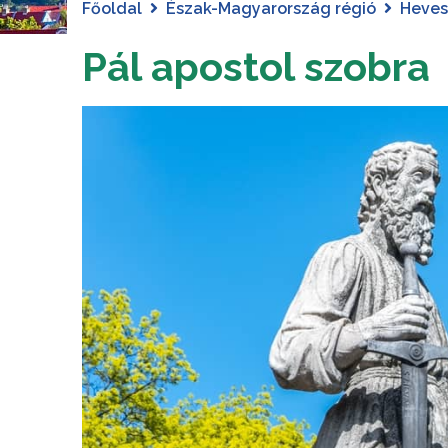
Főoldal
Észak-Magyarország régió
Heve
Pál apostol szobra