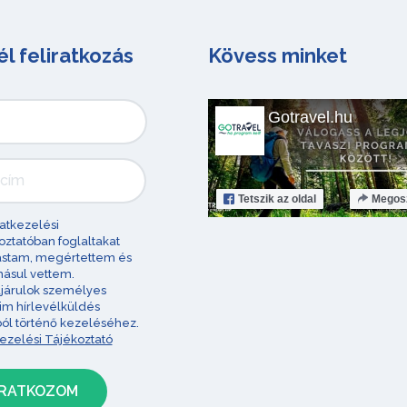
él feliratkozás
Kövess minket
Gotravel.hu
Tetszik
az oldal
Megos
atkezelési
oztatóban foglaltakat
astam, megértettem és
ásul vettem.
járulok személyes
im hírlevélküldés
ból történő kezeléséhez.
ezelési Tájékoztató