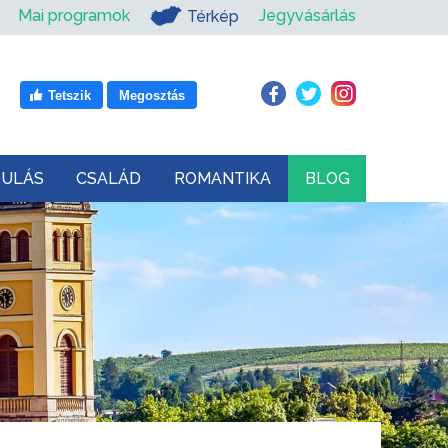
Mai programok
Jegyvásárlás
Térkép
Tetszik
Megosztás
DULÁS
CSALÁD
ROMANTIKA
BLOG