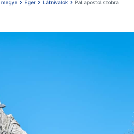
s megye
Eger
Látnivalók
Pál apostol szobra