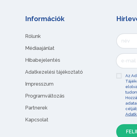
Információk
Hírlev
Rólunk
Médiaajánlat
Hibabejelentés
Adatkezelési tájékoztató
Az Ad
Tájék
Impresszum
elolv
tudom
Programváltozás
Hozzá
adata
Partnerek
céljá
Adatk
Kapcsolat