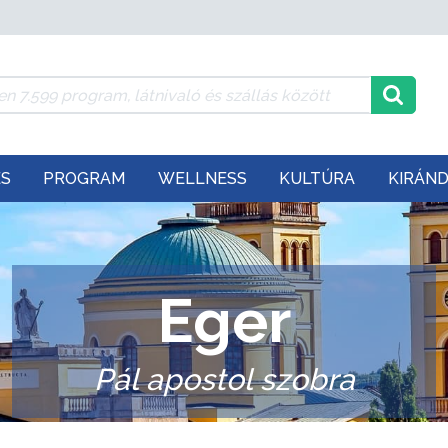
ÉS
PROGRAM
WELLNESS
KULTÚRA
KIRÁN
Eger
Pál apostol szobra