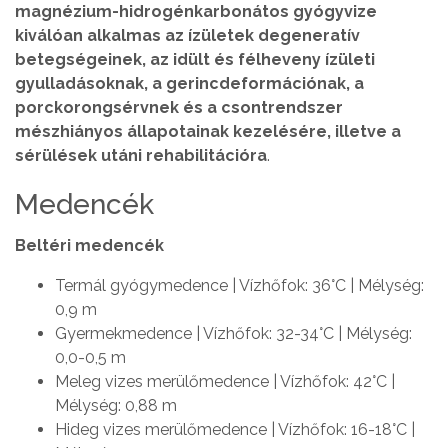
magnézium-hidrogénkarbonátos gyógyvize
kiválóan alkalmas az ízületek degeneratív
betegségeinek, az idült és félheveny ízületi
gyulladásoknak, a gerincdeformációnak, a
porckorongsérvnek és a csontrendszer
mészhiányos állapotainak kezelésére, illetve a
sérülések utáni rehabilitációra
.
Medencék
Beltéri medencék
Termál gyógymedence | Vízhőfok: 36°C | Mélység:
0,9 m
Gyermekmedence | Vízhőfok: 32-34°C | Mélység:
0,0-0,5 m
Meleg vizes merülőmedence | Vízhőfok: 42°C |
Mélység: 0,88 m
Hideg vizes merülőmedence | Vízhőfok: 16-18°C |