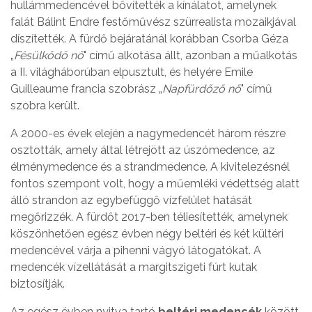
hullámmedencével bővítették a kínálatot, amelynek
falát Bálint Endre festőművész szürrealista mozaikjával
díszítették. A fürdő bejáratánál korábban Csorba Géza
„
Fésülkődő nő
" című alkotása állt, azonban a műalkotás
a II. világháborúban elpusztult, és helyére Emile
Guilleaume francia szobrász „
Napfürdőző nő
" című
szobra került.
A 2000-es évek elején a nagymedencét három részre
osztották, amely által létrejött az úszómedence, az
élménymedence és a strandmedence. A kivitelezésnél
fontos szempont volt, hogy a műemléki védettség alatt
álló strandon az egybefüggő vízfelület hatását
megőrizzék. A fürdőt 2017-ben téliesítették, amelynek
köszönhetően egész évben négy beltéri és két kültéri
medencével várja a pihenni vágyó látogatókat. A
medencék vízellátását a margitszigeti fúrt kutak
biztosítják.
Az egész évben nyitva tartó
beltéri medencék
között