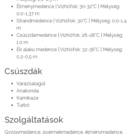
Élménymedence | Vízhőfok: 30-32°C | Mélység:
0,0-1,37 m
Strandmedence | Vízhőfok: 30°C | Mélység: 0,0-1,4
m
Csúszdamedence | Vízhőfok: 26-28°C | Mélység:
1,0 m
Ék alakú medence | Vízhőfok: 32-36°C | Mélység:
0,2-0,5 m
Csúszdák
Varázsalagút
Anakonda
Kamikaze
Turbó
Szolgáltatások
Gyógymedence, gyermekmedence, élménymedence,