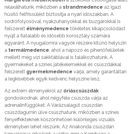
relaxálhatunk, miközben a
strandmedence
az igazi
hűsítő felfrissülést biztosítja a nyári időszakban. A
sodrófolyosóval, nyakzuhanyokkal és buzgárokkal is
felszerelt
élménymedence
tökéletes kikapcsolódást
nyújt a fiatalabb és idősebb korosztály számára
egyaránt. A nyugalomra vágyók részére kitűnő helyszín
a
termálmedence
, ahol a napozó és pihenőfelületek
mellett még vízi sakktáblával is találkozhatunk. A
gyermekeket a színes játékelemekkel és csúszdákkal
felszerelt
gyermekmedence
várja, amely garantáltan
a legkisebbek egyik kedvenc helyszíne lesz.
Az extrém élményekről az
óriáscsúszdák
gondoskodnak, ahol négyféle csúszda várja az
adrenalinfüggőket. A Varázsalagút csúszdán
csúszdagumin ülve csúszhatunk, miközben a színes
fényeffekteknek köszönhetően különleges vizuális
élményben lehet részünk. Az Anakonda csúszdán
kanyarogva érkezünk a vízbe, míg a Kamikaze a