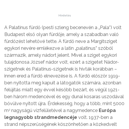
Hirdetés
A Palatinus fürdő (pesti szleng becenevén a „Pala”) volt
Budapest első olyan fürdője, amely a szabadban való
fürdőzést lehetővé tette. A fürdő neve a Margitsziget
egykori nevére emlékezve a latin „palatinus” szóból
származik, amely nádort jelent. Mivel a sziget egykori
tulajdonosa József nádor volt, ezért a szigetet Nádor-
szigetnek és Palatinus-szigetnek is hívták korábban –
innen ered a fürdő elnevezése is. A fürdő először 1919-
ben nyitotta meg kapuit a látogatók számára, azonban
felújítás miatt egy évvel később bezárt, és végül 1921-
ben három medencével és egy dunai kosaras uszodával
bővülve nyitott újra. Érdekesség, hogy a több, mint 5000
m
nagyságú vízfelületével a nagymedence
Európa
2
legnagyobb strandmedencéje
volt. 1937-ben a
strand népszerűségének köszönhetően a közkedvelt