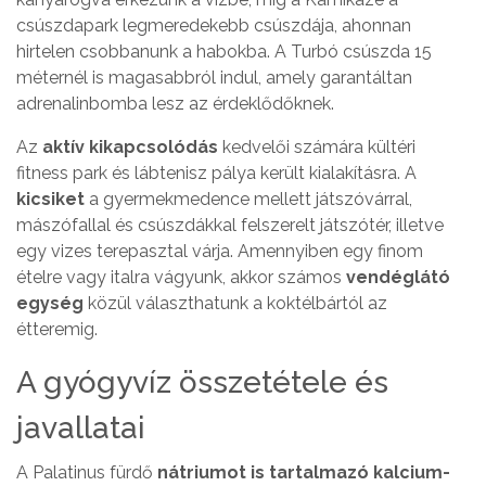
csúszdapark legmeredekebb csúszdája, ahonnan
hirtelen csobbanunk a habokba. A Turbó csúszda 15
méternél is magasabbról indul, amely garantáltan
adrenalinbomba lesz az érdeklődőknek.
Az
aktív kikapcsolódás
kedvelői számára kültéri
fitness park és lábtenisz pálya került kialakításra. A
kicsiket
a gyermekmedence mellett játszóvárral,
mászófallal és csúszdákkal felszerelt játszótér, illetve
egy vizes terepasztal várja. Amennyiben egy finom
ételre vagy italra vágyunk, akkor számos
vendéglátó
egység
közül választhatunk a koktélbártól az
étteremig.
A gyógyvíz összetétele és
javallatai
A Palatinus fürdő
nátriumot is tartalmazó kalcium-