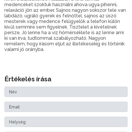
medencéket szoktuk használni ahova ugya pihenni,
relaxáció jön az ember. Sajnos nagyon sokszor tele van
labdázó, ugráló gyerek és felnőttel, sajnos az úszó
mesterek vagy medence felügyelők a telefon külön
kívűl semmire sem figyelnek. Tisztelet a kivételnek
persze. Jó lenne ha a víz hőmérséklete is az lenne ami
ki van írva, tudtommal szabályozható. Nagyon
remélem, hogy írásom eljut az ílletékesekig és történik
valami jó orányba.
Értékelés írása