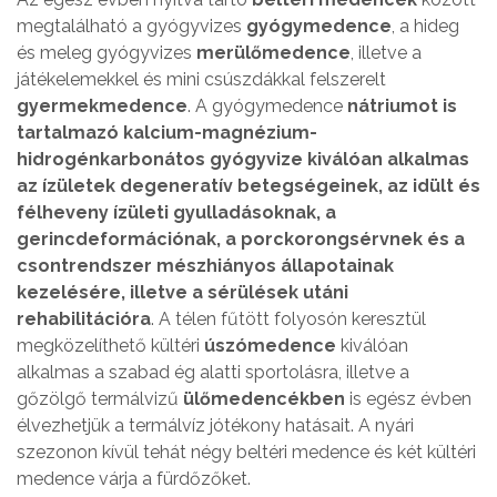
megtalálható a gyógyvizes
gyógymedence
, a hideg
és meleg gyógyvizes
merülőmedence
, illetve a
játékelemekkel és mini csúszdákkal felszerelt
gyermekmedence
. A gyógymedence
nátriumot is
tartalmazó kalcium-magnézium-
hidrogénkarbonátos gyógyvize kiválóan alkalmas
az ízületek degeneratív betegségeinek, az idült és
félheveny ízületi gyulladásoknak, a
gerincdeformációnak, a porckorongsérvnek és a
csontrendszer mészhiányos állapotainak
kezelésére, illetve a sérülések utáni
rehabilitációra
. A télen fűtött folyosón keresztül
megközelíthető kültéri
úszómedence
kiválóan
alkalmas a szabad ég alatti sportolásra, illetve a
gőzölgő termálvizű
ülőmedencékben
is egész évben
élvezhetjük a termálvíz jótékony hatásait. A nyári
szezonon kívül tehát négy beltéri medence és két kültéri
medence várja a fürdőzőket.