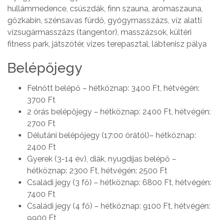
hullámmedence, csúszdák, finn szauna, aromaszauna,
gőzkabin, szénsavas fürdő, gyógymasszázs, víz alatti
vízsugármasszázs (tangentor), masszázsok, kültéri
fitness park, játszótér, vizes terepasztal, lábtenisz pálya
Belépőjegy
Felnőtt belépő – hétköznap: 3400 Ft, hétvégén:
3700 Ft
2 órás belépőjegy – hétköznap: 2400 Ft, hétvégén:
2700 Ft
Délutáni belépőjegy (17:00 órától)– hétköznap:
2400 Ft
Gyerek (3-14 év), diák, nyugdíjas belépő –
hétköznap: 2300 Ft, hétvégén: 2500 Ft
Családi jegy (3 fő) – hétköznap: 6800 Ft, hétvégén:
7400 Ft
Családi jegy (4 fő) – hétköznap: 9100 Ft, hétvégén:
9900 Ft