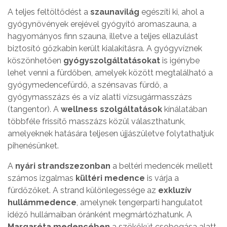
A teljes feltöltődést a
szaunavilág
egészíti ki, ahol a
gyógynövények erejével gyógyító aromaszauna, a
hagyományos finn szauna, illetve a teljes ellazulást
biztosító gőzkabin került kialakításra. A gyógyvíznek
köszönhetően
gyógyszolgáltatásokat
is igénybe
lehet venni a fürdőben, amelyek között megtalálható a
gyógymedencefürdő, a szénsavas fürdő, a
gyógymasszázs és a víz alatti vízsugármasszázs
(tangentor). A
wellness szolgáltatások
kínálatában
többféle frissítő masszázs közül választhatunk,
amelyeknek hatására teljesen újjászületve folytathatjuk
pihenésünket.
A
nyári strandszezonban
a beltéri medencék mellett
számos izgalmas
kültéri medence
is várja a
fürdőzőket. A strand különlegessége az
exkluzív
hullámmedence
, amelynek tengerparti hangulatot
idéző hullámaiban óránként megmártózhatunk. A
Margaréta medencében
a szökőkút csobogása alatt