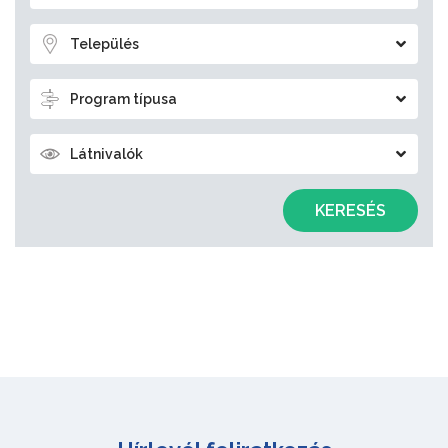
Település
Program típusa
Látnivalók
KERESÉS