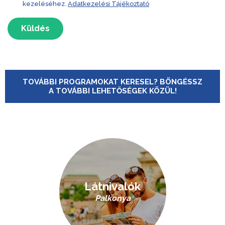
kezeléséhez.
Adatkezelési Tájékoztató
Küldés
TOVÁBBI PROGRAMOKAT KERESEL? BÖNGÉSSZ
A TOVÁBBI LEHETŐSÉGEK KÖZÜL!
Látnivalók
Palkonya