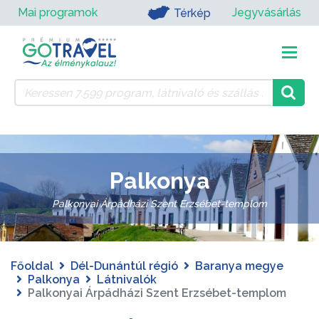
Mai programok
Jegyvásárlás
Térkép
Palkonya
Palkonyai Árpádházi Szent Erzsébet-templom
Főoldal
Dél-Dunántúl régió
Baranya megye
Palkonya
Látnivalók
Palkonyai Árpádházi Szent Erzsébet-templom