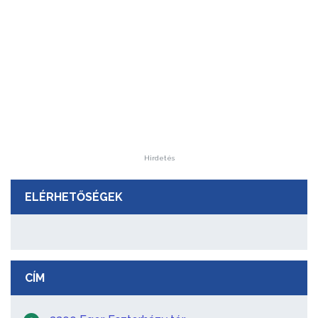
Hirdetés
ELÉRHETŐSÉGEK
CÍM