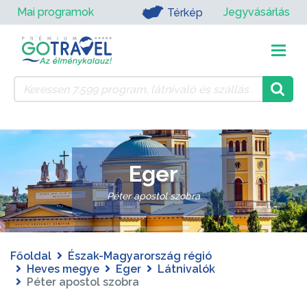
Mai programok
Jegyvásárlás
Térkép
Eger
Péter apostol szobra
Főoldal
Észak-Magyarország régió
Heves megye
Eger
Látnivalók
Péter apostol szobra