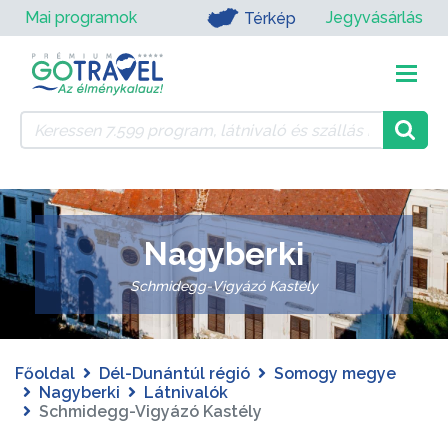
Mai programok
Jegyvásárlás
Térkép
Nagyberki
Schmidegg-Vigyázó Kastély
Főoldal
Dél-Dunántúl régió
Somogy megye
Nagyberki
Látnivalók
Schmidegg-Vigyázó Kastély