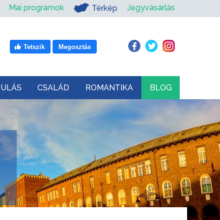
Mai programok
Jegyvásárlás
Térkép
Tetszik
Megosztás
DULÁS
CSALÁD
ROMANTIKA
BLOG