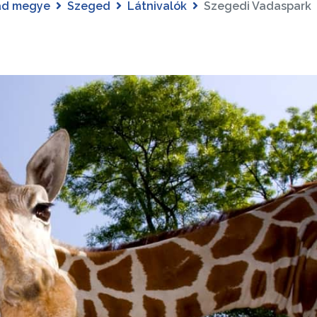
ád megye
Szeged
Látnivalók
Szegedi Vadaspark