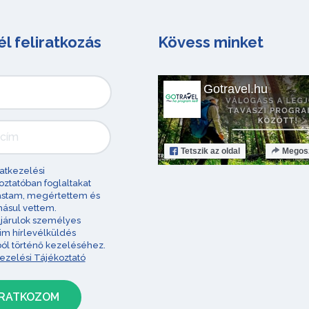
él feliratkozás
Kövess minket
Gotravel.hu
Tetszik
az oldal
Megos
atkezelési
oztatóban foglaltakat
astam, megértettem és
ásul vettem.
járulok személyes
im hírlevélküldés
ból történő kezeléséhez.
ezelési Tájékoztató