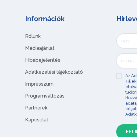
Információk
Hírlev
Rólunk
Médiaajánlat
Hibabejelentés
Adatkezelési tájékoztató
Az Ad
Tájék
Impresszum
elolv
tudom
Programváltozás
Hozzá
adata
Partnerek
céljá
Adatk
Kapcsolat