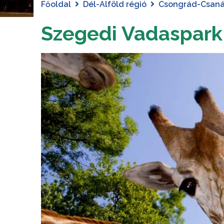
Főoldal
Dél-Alföld régió
Csongrád-Csan
Szegedi Vadaspark