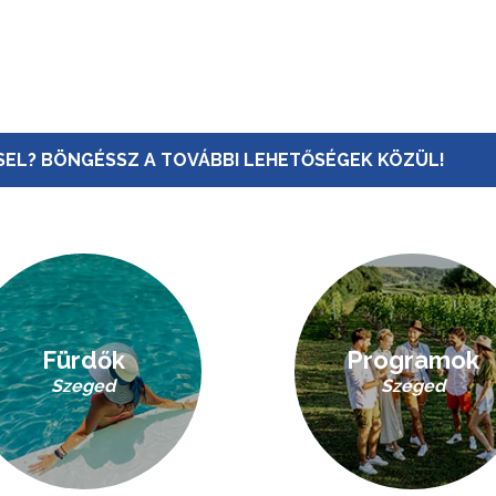
EL? BÖNGÉSSZ A TOVÁBBI LEHETŐSÉGEK KÖZÜL!
Fürdők
Programok
Szeged
Szeged