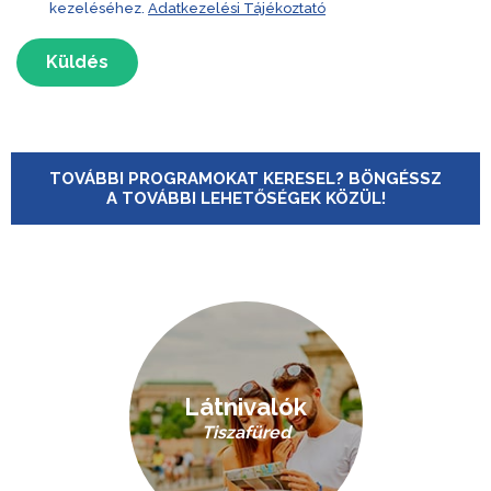
kezeléséhez.
Adatkezelési Tájékoztató
Küldés
TOVÁBBI PROGRAMOKAT KERESEL? BÖNGÉSSZ
A TOVÁBBI LEHETŐSÉGEK KÖZÜL!
Látnivalók
Tiszafüred