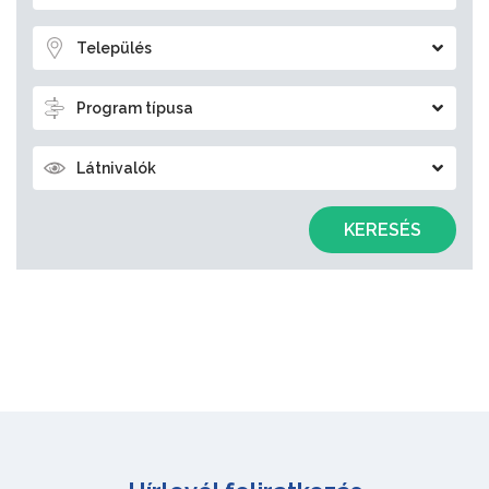
Település
Program típusa
Látnivalók
KERESÉS