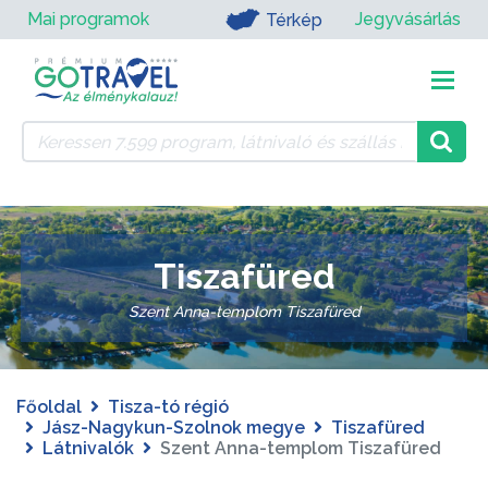
Mai programok
Jegyvásárlás
Térkép
Tiszafüred
Szent Anna-templom Tiszafüred
Főoldal
Tisza-tó régió
Jász-Nagykun-Szolnok megye
Tiszafüred
Látnivalók
Szent Anna-templom Tiszafüred