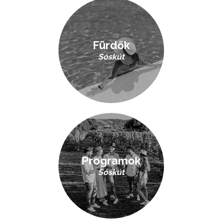
Fürdők
Sóskút
Programok
Sóskút