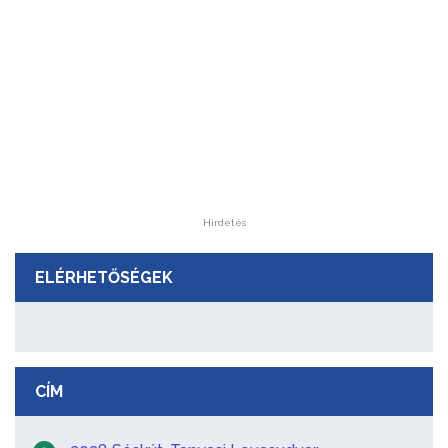
Hirdetés
ELÉRHETŐSÉGEK
CÍM