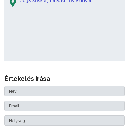
2038 Sóskút, Tanyasi Lovasudvar
Értékelés írása