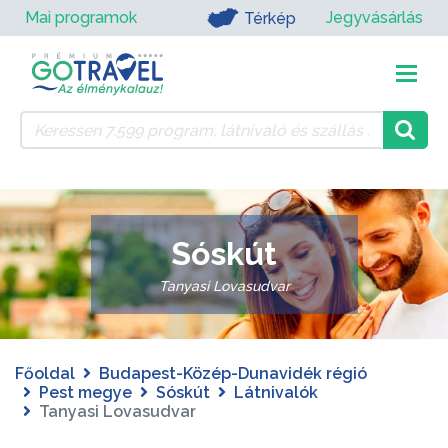
Mai programok
Jegyvásárlás
Térkép
Sóskút
Tanyasi Lovasudvar
Főoldal
Budapest-Közép-Dunavidék régió
Pest megye
Sóskút
Látnivalók
Tanyasi Lovasudvar