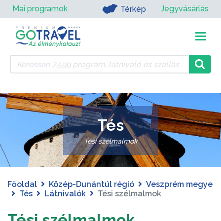
Mai programok
Jegyvásárlás
Térkép
Tés
Tési szélmalmok
Főoldal
Közép-Dunántúl régió
Veszprém megye
Tés
Látnivalók
Tési szélmalmok
Tési szélmalmok