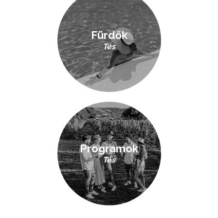
Fürdők
Tés
Programok
Tés