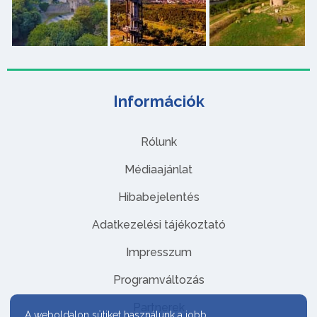
Információk
Rólunk
Médiaajánlat
Hibabejelentés
Adatkezelési tájékoztató
Impresszum
Programváltozás
Partnerek
A weboldalon sütiket használunk a jobb