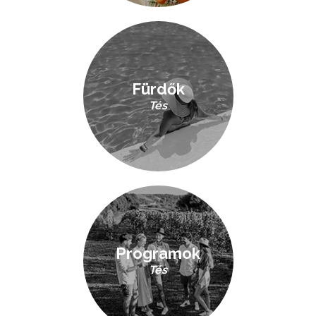
Fürdők
Tés
Programok
Tés