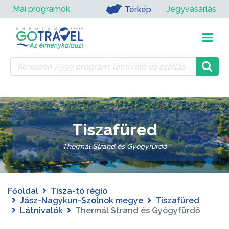
Mai programok
Jegyvásárlás
Térkép
Tiszafüred
Thermál Strand és Gyógyfürdő
Főoldal
Tisza-tó régió
Jász-Nagykun-Szolnok megye
Tiszafüred
Látnivalók
Thermál Strand és Gyógyfürdő