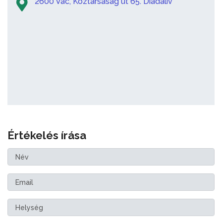
2600 Vác, Köztársaság út 65. Diadalív
Értékelés írása