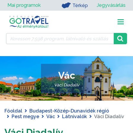
Mai programok
Jegyvásárlás
Térkép
Vác
Váci Diadalív
Főoldal
Budapest-Közép-Dunavidék régió
Pest megye
Vác
Látnivalók
Váci Diadalív
Váci Diadalív