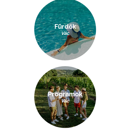
Fürdők
Vác
Programok
Vác