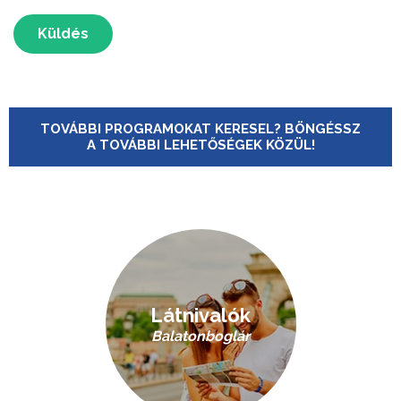
Küldés
TOVÁBBI PROGRAMOKAT KERESEL? BÖNGÉSSZ
A TOVÁBBI LEHETŐSÉGEK KÖZÜL!
Látnivalók
Balatonboglár