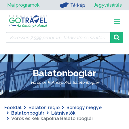
Mai programok
Jegyvásárlás
Térkép
Balatonboglár
Vörös és Kék kápolna Balatonboglár
Főoldal
Balaton régió
Somogy megye
Balatonboglár
Látnivalók
Vörös és Kék kápolna Balatonboglár