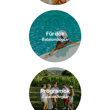
Fürdők
Balatonboglár
Programok
Balatonboglár