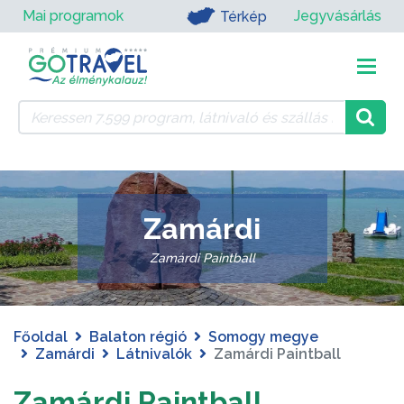
Mai programok
Jegyvásárlás
Térkép
Zamárdi
Zamárdi Paintball
Főoldal
Balaton régió
Somogy megye
Zamárdi
Látnivalók
Zamárdi Paintball
Zamárdi Paintball