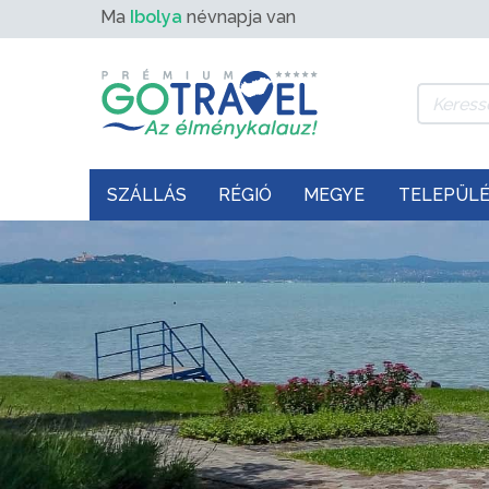
Ma
Ibolya
névnapja van
SZÁLLÁS
RÉGIÓ
MEGYE
TELEPÜL