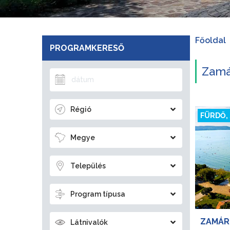
Főoldal
PROGRAMKERESŐ
Zamá
Régió
FÜRDŐ,
Megye
Település
Program típusa
ZAMÁR
Látnivalók