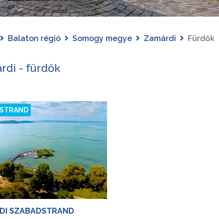
Balaton régió
Somogy megye
Zamárdi
Fürdők
rdi - fürdők
 STRAND
DI SZABADSTRAND