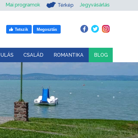
Mai programok
Jegyvásárlás
Térkép
Tetszik
Megosztás
DULÁS
CSALÁD
ROMANTIKA
BLOG