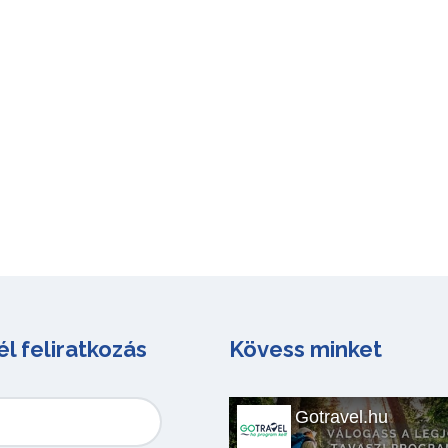
él feliratkozás
Kövess minket
Gotravel.hu