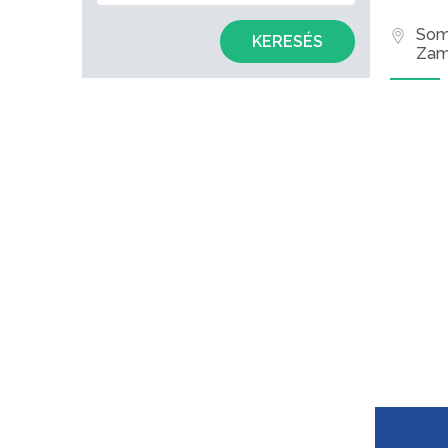
Som
KERESÉS
Zam