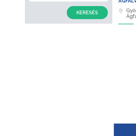
ÁGFAL
Győ
KERESÉS
Ágf