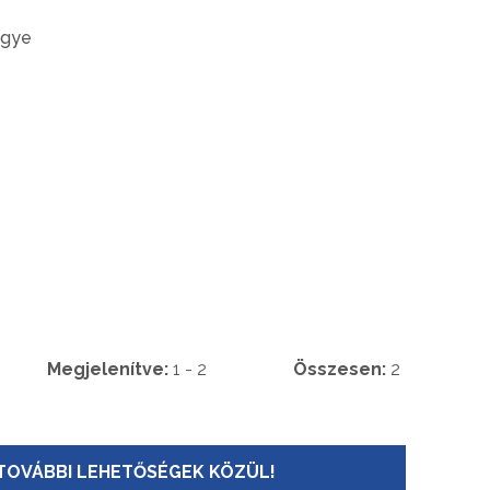
egye
Megjelenítve:
1 - 2
Összesen:
2
TOVÁBBI LEHETŐSÉGEK KÖZÜL!