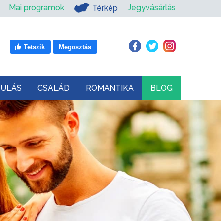
Mai programok
Jegyvásárlás
Térkép
Tetszik
Megosztás
DULÁS
CSALÁD
ROMANTIKA
BLOG