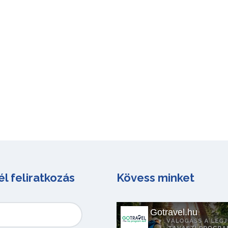
él feliratkozás
Kövess minket
Gotravel.hu