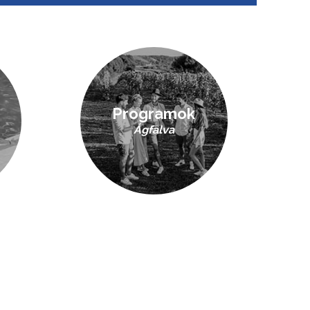
Programok
Ágfalva