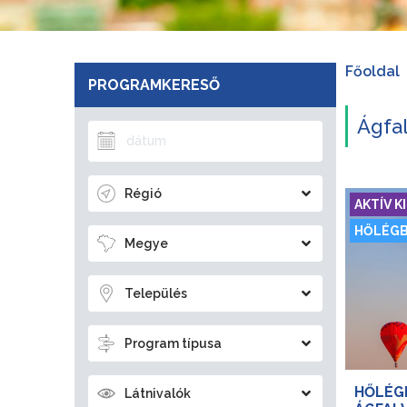
Főoldal
PROGRAMKERESŐ
Ágfal
Régió
AKTÍV 
HŐLÉG
Megye
Település
Program típusa
HŐLÉG
Látnivalók