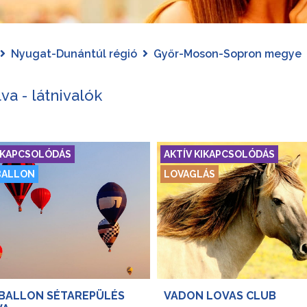
Nyugat-Dunántúl régió
Győr-Moson-Sopron megye
va - látnivalók
KIKAPCSOLÓDÁS
AKTÍV KIKAPCSOLÓDÁS
BALLON
LOVAGLÁS
BALLON SÉTAREPÜLÉS
VADON LOVAS CLUB