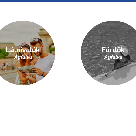
Látnivalók
Fürdők
Ágfalva
Ágfalva