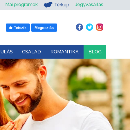
Mai programok
Jegyvásárlás
Térkép
Tetszik
Megosztás
DULÁS
CSALÁD
ROMANTIKA
BLOG