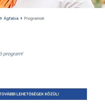
Ágfalva
Programok
tő program!
TOVÁBBI LEHETŐSÉGEK KÖZÜL!