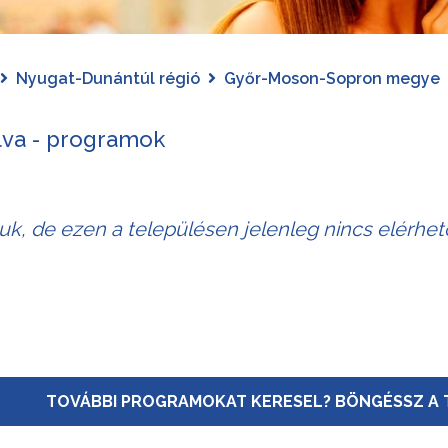
Nyugat-Dunántúl régió
Győr-Moson-Sopron megye
lva - programok
juk, de ezen a településen jelenleg nincs elérhe
TOVÁBBI PROGRAMOKAT KERESEL? BÖNGÉSSZ A 