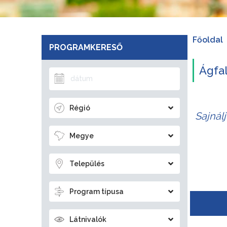
Főoldal
PROGRAMKERESŐ
Ágfa
Régió
Sajnál
Megye
Település
Program típusa
Látnivalók