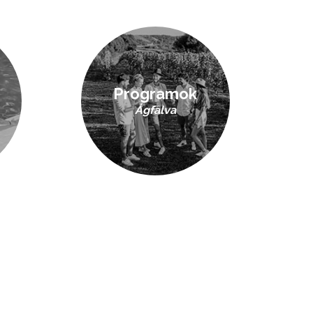
Programok
Ágfalva