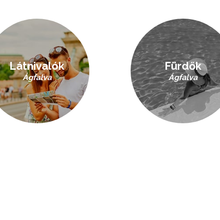
Látnivalók
Fürdők
Ágfalva
Ágfalva