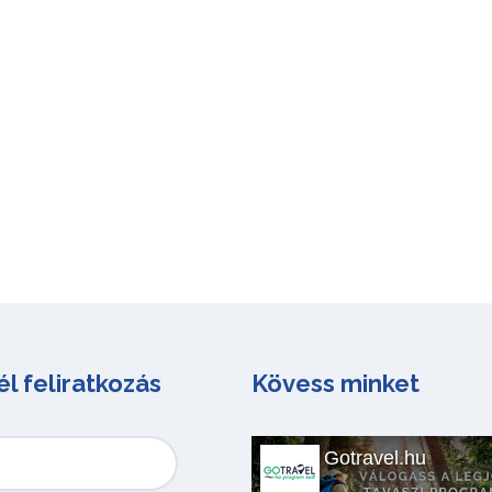
él feliratkozás
Kövess minket
Gotravel.hu