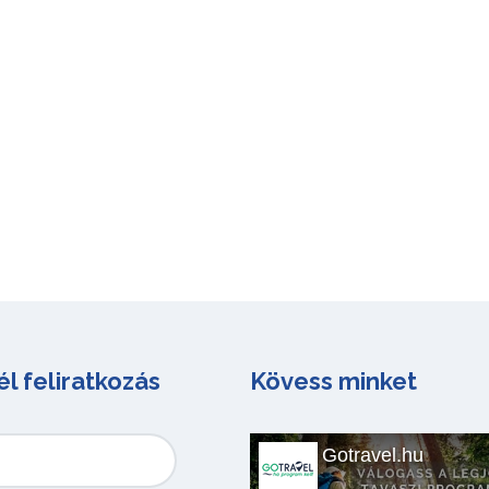
él feliratkozás
Kövess minket
Gotravel.hu