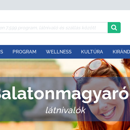
ÉS
PROGRAM
WELLNESS
KULTÚRA
KIRÁN
alatonmagyar
látnivalók