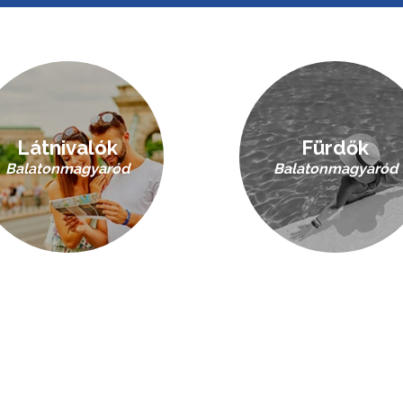
Látnivalók
Fürdők
Balatonmagyaród
Balatonmagyaród