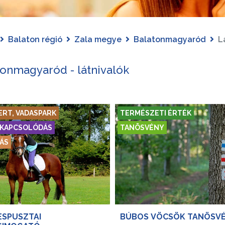
Balaton régió
Zala megye
Balatonmagyaród
L
tonmagyaród - látnivalók
ERT, VADASPARK
TERMÉSZETI ÉRTÉK
KIKAPCSOLÓDÁS
TANÖSVÉNY
ÁS
ESPUSZTAI
BÚBOS VÖCSÖK TANÖSV