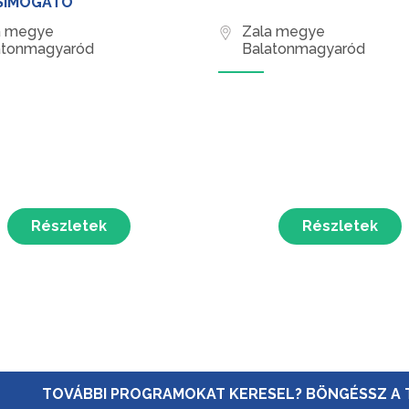
SIMOGATÓ
a megye
Zala megye
atonmagyaród
Balatonmagyaród
Részletek
Részletek
TOVÁBBI PROGRAMOKAT KERESEL? BÖNGÉSSZ A 