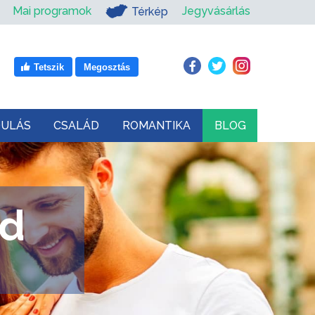
Mai programok
Jegyvásárlás
Térkép
Tetszik
Megosztás
DULÁS
CSALÁD
ROMANTIKA
BLOG
ód