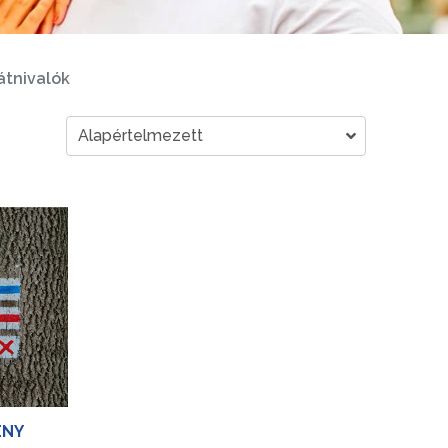
átnivalók
ÉNY