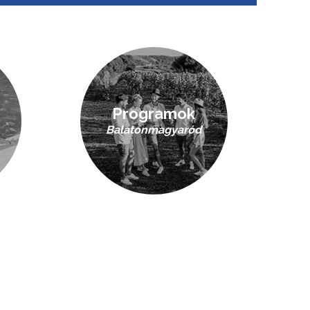
Programok
Balatonmagyaród