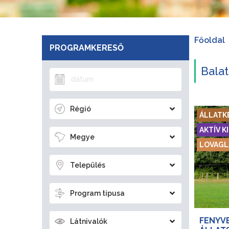
Főoldal
PROGRAMKERESŐ
Bala
Régió
ÁLLATK
AKTÍV 
Megye
LOVAGL
Település
Program típusa
FENYV
Látnivalók