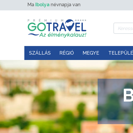
Ma
Ibolya
névnapja van
SZÁLLÁS
RÉGIÓ
MEGYE
TELEPÜL
B