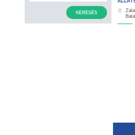
ÁLLAT
Zal
KERESÉS
Bal