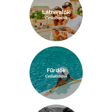
Látnivalók
Celldömölk
Fürdők
Celldömölk