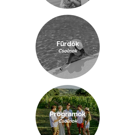
Fürdők
Csolnok
Programok
Csolnok