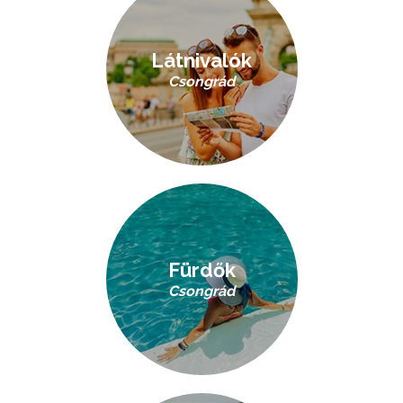
Látnivalók
Csongrád
Fürdők
Csongrád