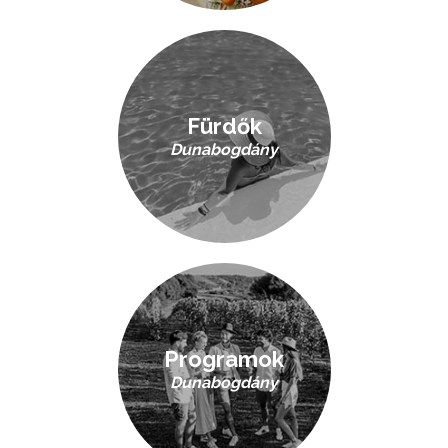
Fürdők
Dunabogdány
Programok
Dunabogdány