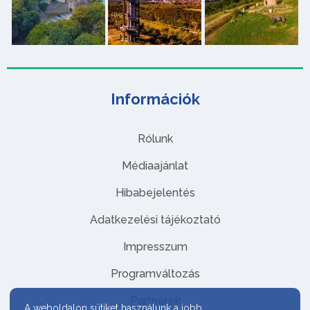
Információk
Rólunk
Médiaajánlat
Hibabejelentés
Adatkezelési tájékoztató
Impresszum
Programváltozás
Partnerek
A weboldalon sütiket használunk a jobb