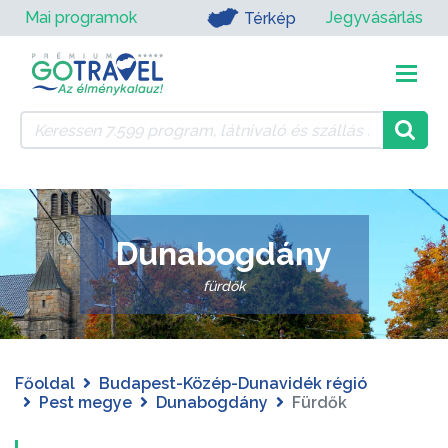
Mai programok
Jegyvásárlás
Térkép
Dunabogdány
fürdők
Főoldal
Budapest-Közép-Dunavidék régió
Pest megye
Dunabogdány
Fürdők