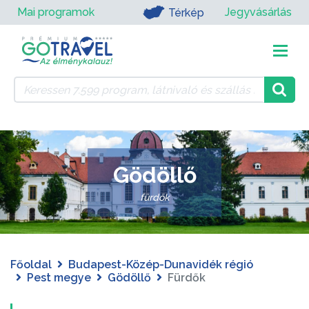
Mai programok
Jegyvásárlás
Térkép
Gödöllő
fürdők
Főoldal
Budapest-Közép-Dunavidék régió
Pest megye
Gödöllő
Fürdők