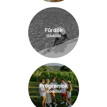
Fürdők
Gödöllő
Programok
Gödöllő