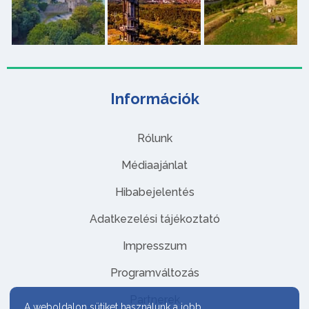
Információk
Rólunk
Médiaajánlat
Hibabejelentés
Adatkezelési tájékoztató
Impresszum
Programváltozás
Partnerek
A weboldalon sütiket használunk a jobb