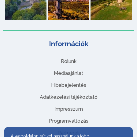
Információk
Rólunk
Médiaajánlat
Hibabejelentés
Adatkezelési tájékoztató
Impresszum
Programváltozás
Partnerek
A weboldalon sütiket használunk a jobb