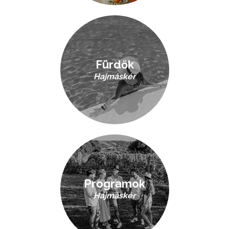
Fürdők
Hajmáskér
Programok
Hajmáskér