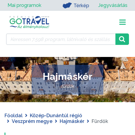
Mai programok
Jegyvásárlás
Térkép
Hajmáskér
fürdők
Főoldal
Közép-Dunántúl régió
Veszprém megye
Hajmáskér
Fürdők