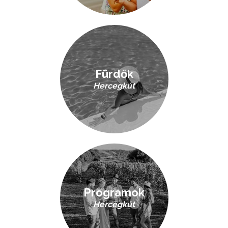
Fürdők
Hercegkút
Programok
Hercegkút