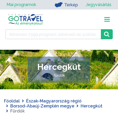
Mai programok
Jegyvásárlás
Térkép
Hercegkút
fürdők
Főoldal
Észak-Magyarország régió
Borsod-Abaúj-Zemplén megye
Hercegkút
Fürdők