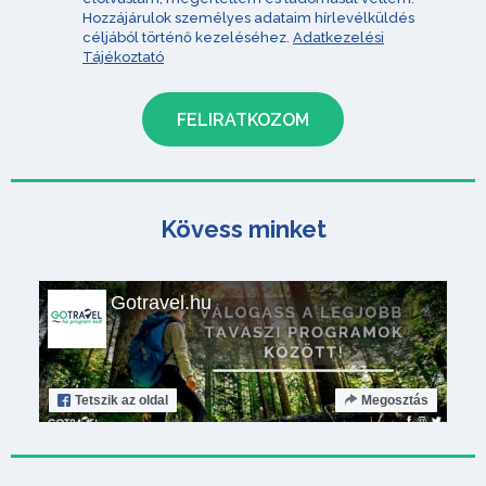
Hozzájárulok személyes adataim hírlevélküldés
céljából történő kezeléséhez.
Adatkezelési
Tájékoztató
Kövess minket
Gotravel.hu
Tetszik
az oldal
Megosztás