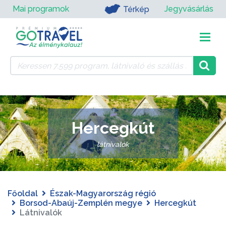
Mai programok
Jegyvásárlás
Térkép
Hercegkút
látnivalók
Főoldal
Észak-Magyarország régió
Borsod-Abaúj-Zemplén megye
Hercegkút
Látnivalók