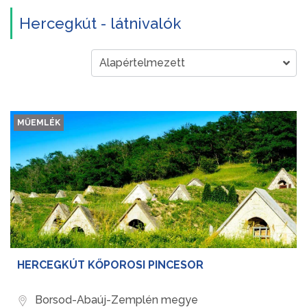
Hercegkút - látnivalók
MŰEMLÉK
HERCEGKÚT KŐPOROSI PINCESOR
Borsod-Abaúj-Zemplén megye