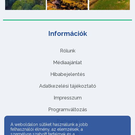
Információk
Rólunk
Médiaajánlat
Hibabejelentés
Adatkezelési tájékoztató
Impresszum
Programváltozás
Partnerek
A weboldalon sütiket használunk a jobb
felhasználói élmény, az elemzések, a
Kapcsolat
személyre szabott tartalmak és a