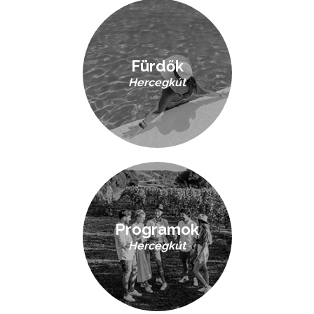
Fürdők
Hercegkút
Programok
Hercegkút