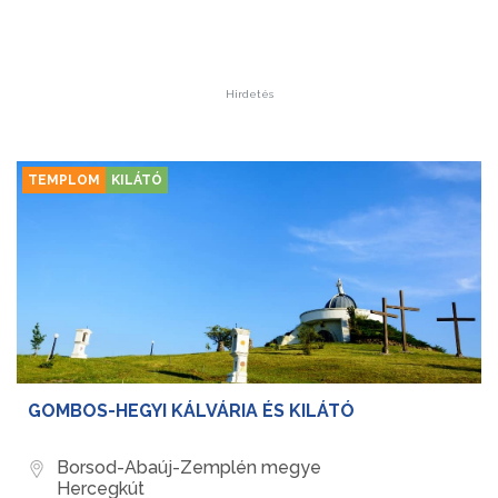
Hirdetés
TEMPLOM
KILÁTÓ
GOMBOS-HEGYI KÁLVÁRIA ÉS KILÁTÓ
Borsod-Abaúj-Zemplén megye
Hercegkút