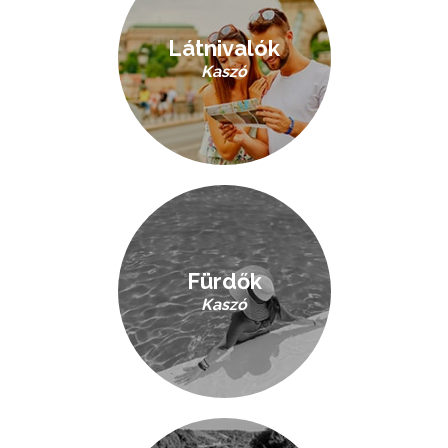
Látnivalók
Kaszó
Fürdők
Kaszó