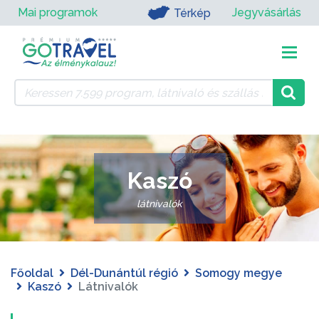
Mai programok
Jegyvásárlás
Térkép
Kaszó
látnivalók
Főoldal
Dél-Dunántúl régió
Somogy megye
Kaszó
Látnivalók