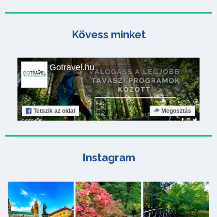
Kövess minket
Gotravel.hu
Tetszik
az oldal
Megosztás
Instagram