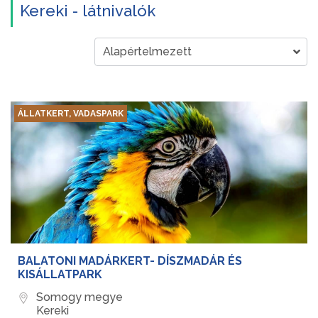
Kereki - látnivalók
ÁLLATKERT, VADASPARK
BALATONI MADÁRKERT- DÍSZMADÁR ÉS
KISÁLLATPARK
Somogy megye
Kereki