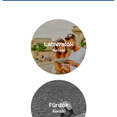
Látnivalók
Kereki
Fürdők
Kereki