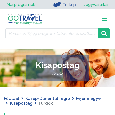
Mai programok
Jegyvásárlás
Térkép
Kisapostag
fürdők
Főoldal
Közép-Dunántúl régió
Fejér megye
Kisapostag
Fürdők