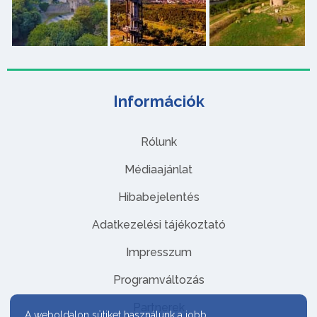
Információk
Rólunk
Médiaajánlat
Hibabejelentés
Adatkezelési tájékoztató
Impresszum
Programváltozás
Partnerek
A weboldalon sütiket használunk a jobb