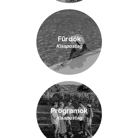
Fürdők
Kisapostag
Programok
Kisapostag