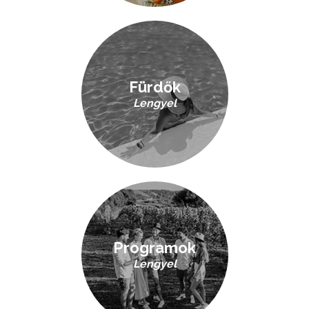
Fürdők
Lengyel
Programok
Lengyel