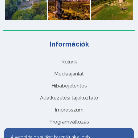
Információk
Rólunk
Médiaajánlat
Hibabejelentés
Adatkezelési tájékoztató
Impresszum
Programváltozás
Partnerek
A weboldalon sütiket használunk a jobb