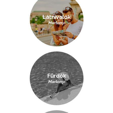
Látnivalók
Martonyi
Fürdők
Martonyi