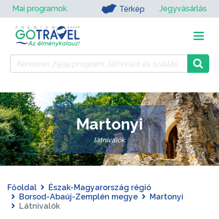
Mai programok
Jegyvásárlás
Térkép
Martonyi
látnivalók
Főoldal
Észak-Magyarország régió
Borsod-Abaúj-Zemplén megye
Martonyi
Látnivalók