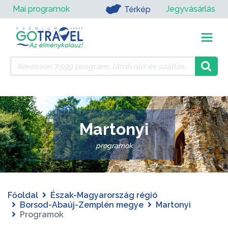
Mai programok
Jegyvásárlás
Térkép
Martonyi
programok
Főoldal
Észak-Magyarország régió
Borsod-Abaúj-Zemplén megye
Martonyi
Programok