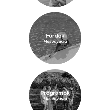
Fürdők
Mezőnyárád
Programok
Mezőnyárád