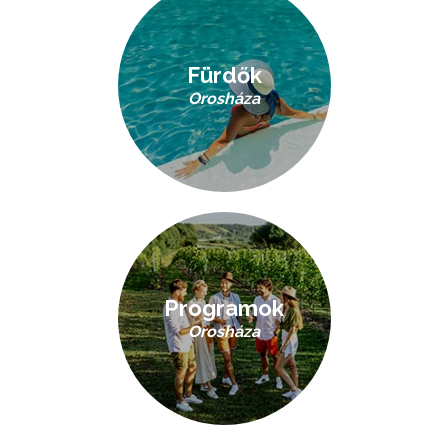
Fürdők
Orosháza
Programok
Orosháza