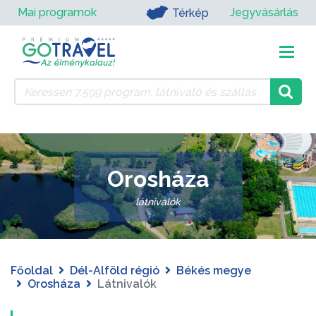
Mai programok
Jegyvásárlás
Térkép
Orosháza
látnivalók
Főoldal
Dél-Alföld régió
Békés megye
Orosháza
Látnivalók