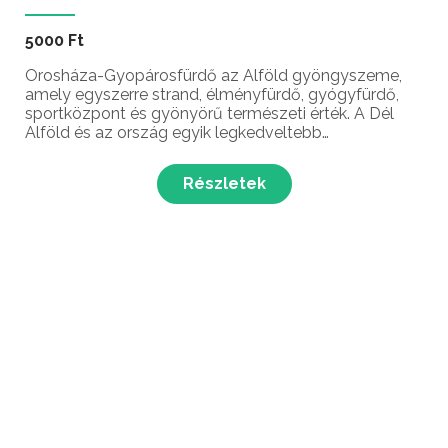
5000 Ft
Orosháza-Gyopárosfürdő az Alföld gyöngyszeme,
amely egyszerre strand, élményfürdő, gyógyfürdő,
sportközpont és gyönyörű természeti érték. A Dél
Alföld és az ország egyik legkedveltebb
fürdőkomplexuma egész évben várja a kikapcsolódni
vágyó látogatókat.
Részletek