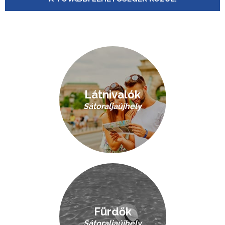
Látnivalók
Sátoraljaújhely
Fürdők
Sátoraljaújhely