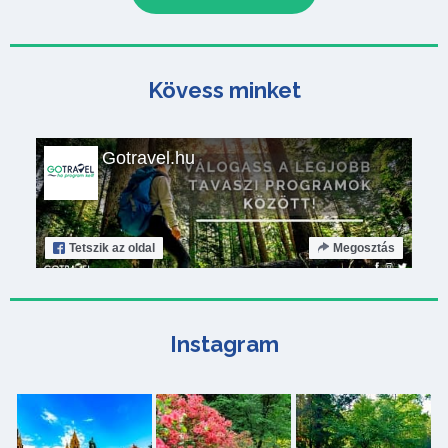
Kövess minket
Gotravel.hu
Tetszik
az oldal
Megosztás
Instagram