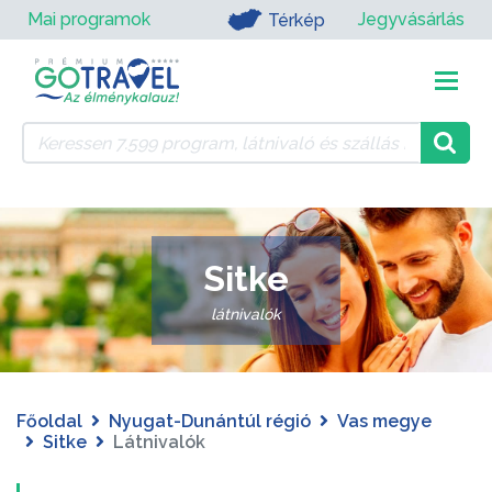
Mai programok
Jegyvásárlás
Térkép
Sitke
látnivalók
Főoldal
Nyugat-Dunántúl régió
Vas megye
Sitke
Látnivalók