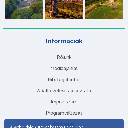
Információk
Rólunk
Médiaajánlat
Hibabejelentés
Adatkezelési tájékoztató
Impresszum
Programváltozás
Partnerek
A weboldalon sütiket használunk a jobb