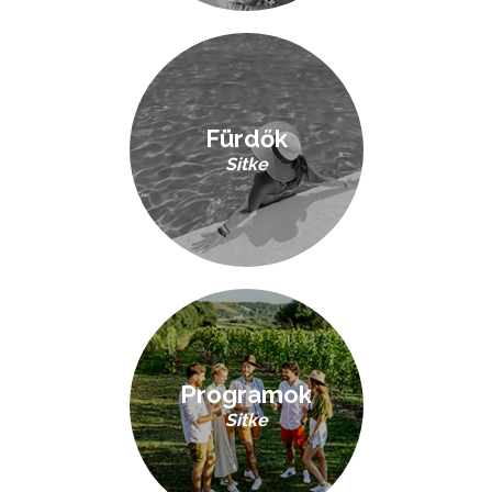
Fürdők
Sitke
Programok
Sitke