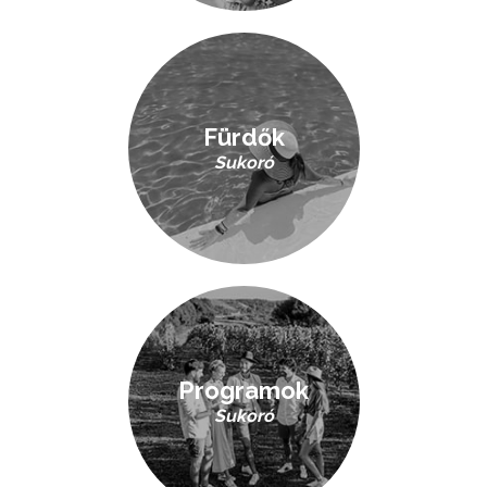
Fürdők
Sukoró
Programok
Sukoró