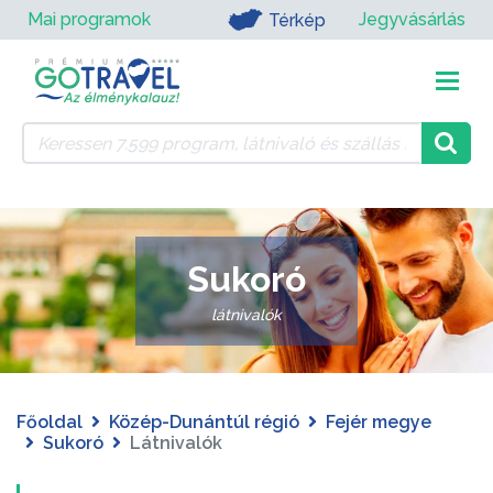
Mai programok
Jegyvásárlás
Térkép
Sukoró
látnivalók
Főoldal
Közép-Dunántúl régió
Fejér megye
Sukoró
Látnivalók