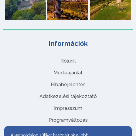
Információk
Rólunk
Médiaajánlat
Hibabejelentés
Adatkezelési tájékoztató
Impresszum
Programváltozás
Partnerek
A weboldalon sütiket használunk a jobb