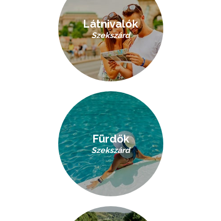
Látnivalók
Szekszárd
Fürdők
Szekszárd