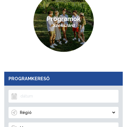
Programok
Szekszárd
PROGRAMKERESŐ
Régió