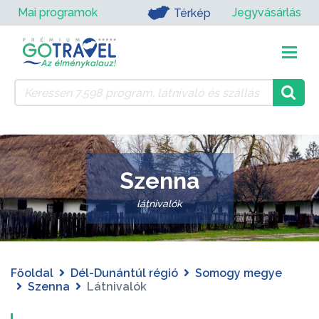
Mai programok
Jegyvásárlás
Térkép
Szenna
látnivalók
Főoldal
Dél-Dunántúl régió
Somogy megye
Szenna
Látnivalók