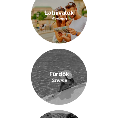
Látnivalók
Szenna
Fürdők
Szenna