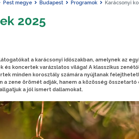
Pest megye
Budapest
Programok
Karácsonyi ko
tek 2025
 látogatókat a karácsonyi időszakban, amelynek az egy
és koncertek varázslatos világa! A klasszikus zenétől
rtek minden korosztály számára nyújtanak felejthetet
 a zene örömét adják, hanem a közösség összetartó e
llgatjuk a jól ismert dallamokat.