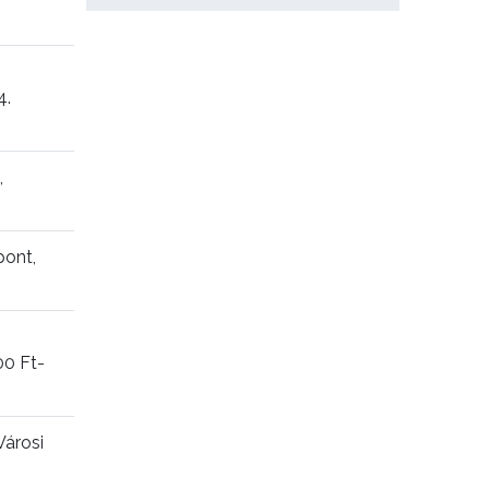
4.
,
pont,
00 Ft-
Városi