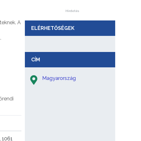
Hirdetés
teknek. A
ELÉRHETŐSÉGEK
,
CÍM
Magyarország
őrendi
 1061