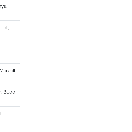
nya,
ont,
Marcell
m, 8000
t,