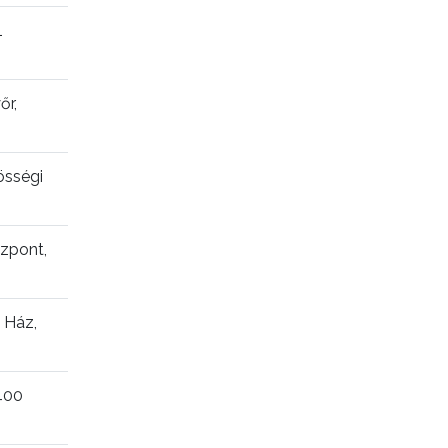
1
őr,
össégi
zpont,
 Ház,
400