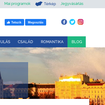
Mai programok
Jegyvásárlás
Térkép
Tetszik
Megosztás
DULÁS
CSALÁD
ROMANTIKA
BLOG