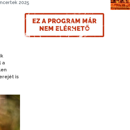
ncertek 2025
ik
 a
len
rejét is