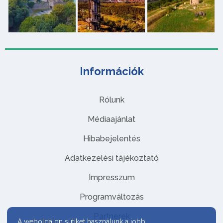
Információk
Rólunk
Médiaajánlat
Hibabejelentés
Adatkezelési tájékoztató
Impresszum
Programváltozás
Partnerek
A weboldalon sütiket használunk a jobb