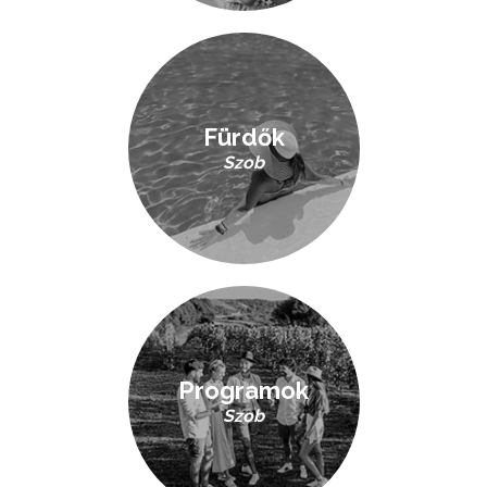
Fürdők
Szob
Programok
Szob