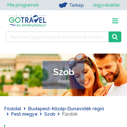
Mai programok
Jegyvásárlás
Térkép
Szob
fürdők
Főoldal
Budapest-Közép-Dunavidék régió
Pest megye
Szob
Fürdők