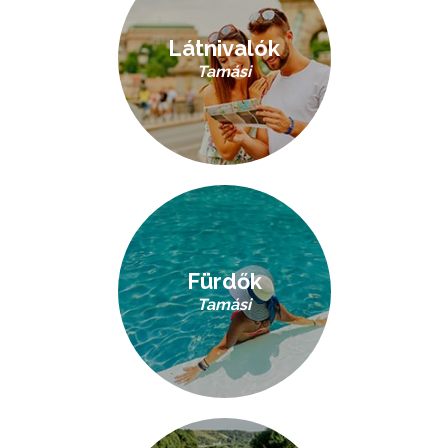
Látnivalók
Tamási
Fürdők
Tamási