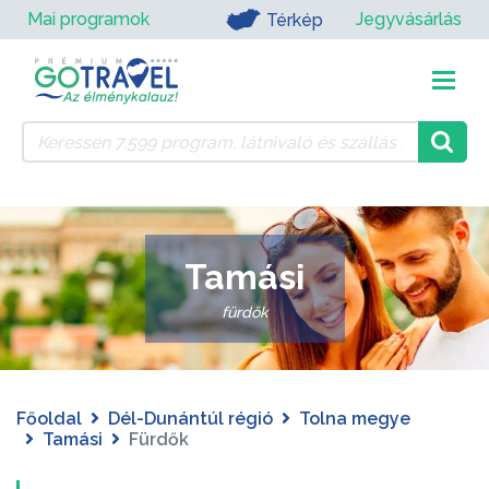
Mai programok
Jegyvásárlás
Térkép
Tamási
fürdők
Főoldal
Dél-Dunántúl régió
Tolna megye
Tamási
Fürdők